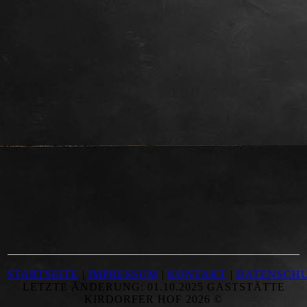
STARTSEITE
|
IMPRESSUM
|
KONTAKT
|
DATENSCH
LETZTE ÄNDERUNG: 01.10.2025 GASTSTÄTTE
KIRDORFER HOF 2026 ©