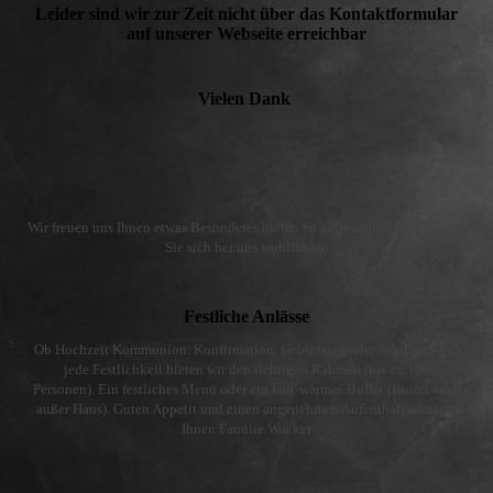
Leider sind wir zur Zeit nicht über das Kontaktformular
auf unserer Webseite erreichbar
Vielen Dank
Wir freuen uns Ihnen etwas Besonderes bieten zu können und hoffen, dass
Sie sich bei uns wohlfühlen
Festliche Anlässe
Ob Hochzeit Kommunion. Konfirmation, Geburtstag oder Jubiläum. Für
jede Festlichkeit bieten wir den richtigen Rahmen (bis zu 100
Personen). Ein festliches Menü oder ein kalt-warmes Buffet (Buffet auch
außer Haus). Guten Appetit und einen angenehmen Aufenthalt wünscht
Ihnen Familie Wacker