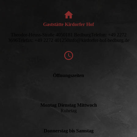
Gaststätte Kirdorfer Hof
Theodor-Heuss-Straße 4050181 BedburgTelefon: +49 2272
3696Telefax: +49 2272 401250info@kirdorfer-hof-bedburg.de
Öffnungszeiten
Montag Dienstag Mittwoch
Ruhetag
Donnerstag bis Samstag