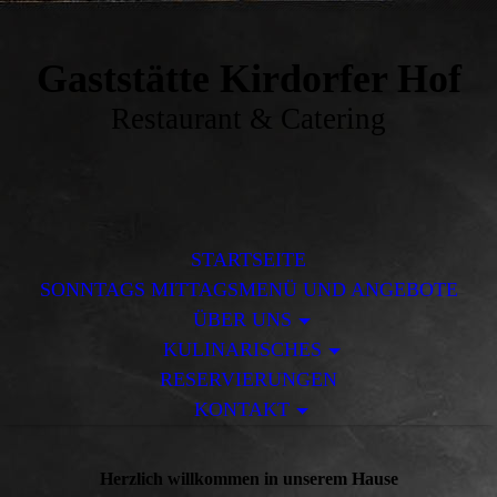
Gaststätte Kirdorfer Hof
Restaurant & Catering
STARTSEITE
SONNTAGS MITTAGSMENÜ UND ANGEBOTE
ÜBER UNS
KULINARISCHES
RESERVIERUNGEN
KONTAKT
Herzlich willkommen in unserem Hause