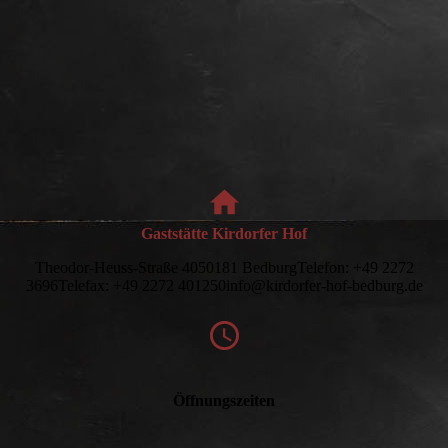
Gaststätte Kirdorfer Hof
Theodor-Heuss-Straße 4050181 BedburgTelefon: +49 2272
3696Telefax: +49 2272 401250info@kirdorfer-hof-bedburg.de
Öffnungszeiten