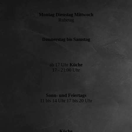
Montag Dienstag Mittwoch
Ruhetag
Donnerstag bis Samstag
ab 17 Uhr
Küche
17 - 21:00 Uhr
Sonn- und Feiertags
11 bis 14 Uhr 17 bis 20 Uhr
Küche