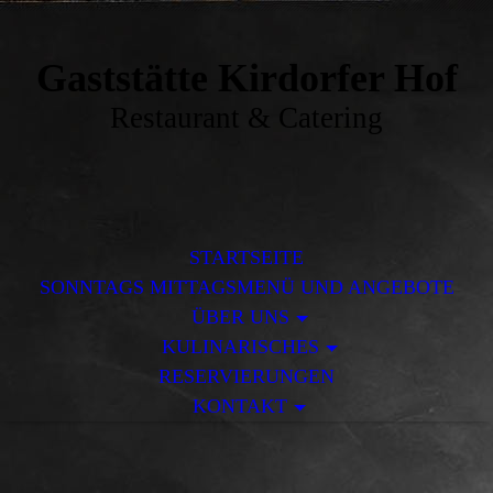
Gaststätte Kirdorfer Hof
Restaurant & Catering
STARTSEITE
SONNTAGS MITTAGSMENÜ UND ANGEBOTE
ÜBER UNS
KULINARISCHES
RESERVIERUNGEN
KONTAKT