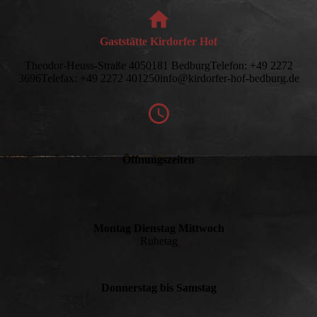
Gaststätte Kirdorfer Hof
Theodor-Heuss-Straße 4050181 BedburgTelefon: +49 2272
3696Telefax: +49 2272 401250info@kirdorfer-hof-bedburg.de
Öffnungszeiten
Montag Dienstag Mittwoch
Ruhetag
Donnerstag bis Samstag