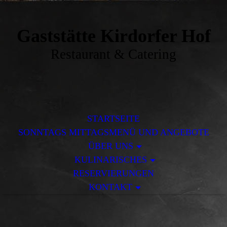
Gaststätte Kirdorfer Hof
Restaurant & Catering
STARTSEITE
SONNTAGS MITTAGSMENÜ UND ANGEBOTE
ÜBER UNS
KULINARISCHES
RESERVIERUNGEN
KONTAKT