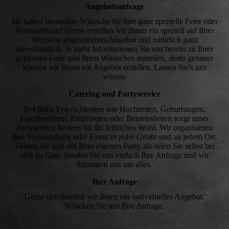
Angebotsanfrage
Sie haben besondere Wünsche für Ihre ganz spezielle Feier oder
Veranstaltung? Gerne erstellen wir Ihnen ein speziell auf Ihrer
Wünsche abgestimmtes Angebot und natürlich ganz
unverbindlich. Je mehr Informationen Sie uns bereits zu Ihrer
geplanten Feier und Ihren Wünschen mitteilen, desto genauer
können wir Ihnen ein Angebot erstellen. Lassen Sie's uns
wissen.
Catering und Partyservice
Bei Ihren Feierlichkeiten wie Hochzeiten, Geburtstagen,
Familienfeiern, Empfängen oder Betriebsfesten sorgt unser
Partyservice bestens für Ihr leibliches Wohl. Wir organisieren
Ihre Veranstaltung oder Event in jeder Größe und an jedem Ort.
Fühlen Sie sich auf Ihrer eigenen Party, als seien Sie selbst bei
sich zu Gast. Senden Sie uns einfach Ihre Anfrage und wir
kümmern uns um alles.
Ihre Anfrage
Gerne unterbreiten wir Ihnen ein individuelles Angebot.
Schicken Sie uns Ihre Anfrage.