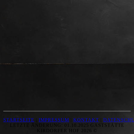
STARTSEITE
|
IMPRESSUM
|
KONTAKT
|
DATENSCH
LETZTE ÄNDERUNG: 01.10.2025 GASTSTÄTTE
KIRDORFER HOF 2026 ©