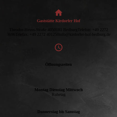
Gaststätte Kirdorfer Hof
Theodor-Heuss-Straße 4050181 BedburgTelefon: +49 2272
3696Telefax: +49 2272 401250info@kirdorfer-hof-bedburg.de
Öffnungszeiten
Montag Dienstag Mittwoch
Ruhetag
Donnerstag bis Samstag