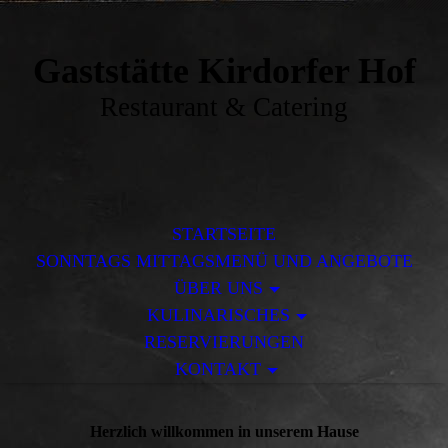
Gaststätte Kirdorfer Hof
Restaurant & Catering
STARTSEITE
SONNTAGS MITTAGSMENÜ UND ANGEBOTE
ÜBER UNS
KULINARISCHES
RESERVIERUNGEN
KONTAKT
Herzlich willkommen in unserem Hause