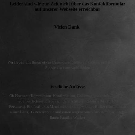
Leider sind wir zur Zeit nicht über das Kontaktformular
auf unserer Webseite erreichbar
Vielen Dank
Wir freuen uns Ihnen etwas Besonderes bieten zu können und hoffen, dass
Sie sich bei uns wohlfühlen
Festliche Anlässe
Ob Hochzeit Kommunion. Konfirmation, Geburtstag oder Jubiläum. Für
jede Festlichkeit bieten wir den richtigen Rahmen (bis zu 100
Personen). Ein festliches Menü oder ein kalt-warmes Buffet (Buffet auch
außer Haus). Guten Appetit und einen angenehmen Aufenthalt wünscht
Ihnen Familie Wacker